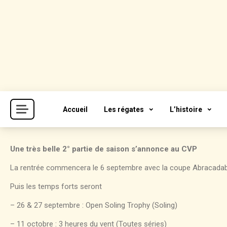
Skip
to
content
Cercle de la Voile de Paris
CVP
Accueil
Les régates
L’histoire
Une très belle 2° partie de saison s’annonce au CVP
La rentrée commencera le 6 septembre avec la coupe Abracadab
Puis les temps forts seront
– 26 & 27 septembre : Open Soling Trophy (Soling)
– 11 octobre : 3 heures du vent (Toutes séries)