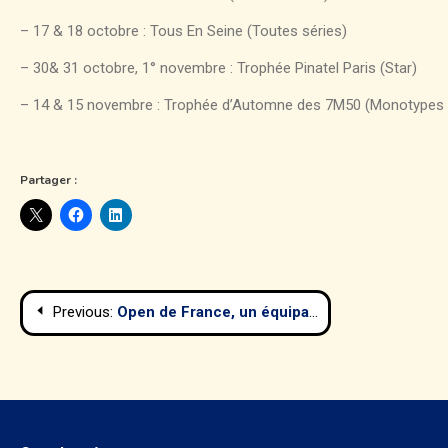
– 17 & 18 octobre : Tous En Seine (Toutes séries)
– 30& 31 octobre, 1° novembre : Trophée Pinatel Paris (Star)
– 14 & 15 novembre : Trophée d’Automne des 7M50 (Monotypes 7
Partager :
Navigation
Previous:
Open de France, un équipage du CVP sur la 3° marche du podium
de
l’article