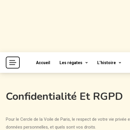
Skip
to
content
Cercle de la Voile de Paris
CVP
Accueil
Les régates
L’histoire
Confidentialité Et RGPD
Pour le Cercle de la Voile de Paris, le respect de votre vie privé
données personnelles, et quels sont vos droits.