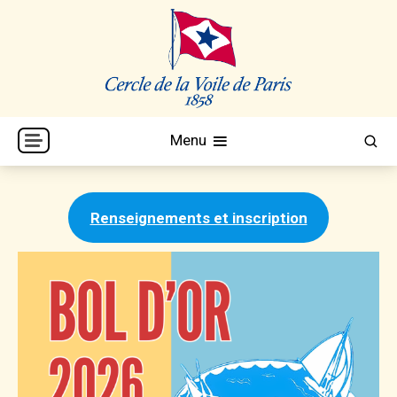
Skip
to
content
Cercle de la Voile de Paris
CVP
Menu
Renseignements et inscription