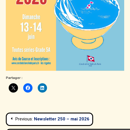
Partager :
Navigation
Previous:
Newsletter 250 – mai 2026
de