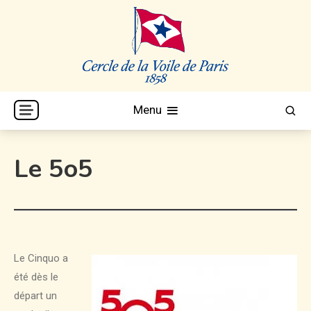
Skip
to
content
Cercle de la Voile de Paris
CVP
Menu
Le 5o5
Le Cinquo a
été dès le
départ un