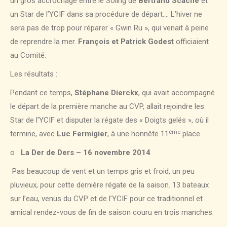
un gros accrochage entre le Soling de
Bertrand Scache
et
un Star de l’YCIF dans sa procédure de départ…. L’hiver ne
sera pas de trop pour réparer « Gwin Ru », qui venait à peine
de reprendre la mer.
François et Patrick Godest
officiaient
au Comité.
Les résultats :
Pendant ce temps,
Stéphane Dierckx
, qui avait accompagné
le départ de la première manche au CVP, allait rejoindre les
Star de l’YCIF et disputer la régate des « Doigts gelés », où il
ème
termine, avec
Luc Fermigier
, à une honnête 11
place.
o
La Der de Ders – 16 novembre 2014
Pas beaucoup de vent et un temps gris et froid, un peu
pluvieux, pour cette dernière régate de la saison. 13 bateaux
sur l’eau, venus du CVP et de l’YCIF pour ce traditionnel et
amical rendez-vous de fin de saison couru en trois manches.