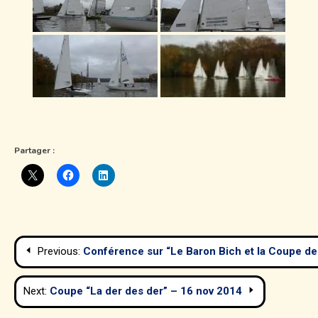
Partager :
Navigation
Previous:
Conférence sur “Le Baron Bich et la Coupe de
de
Next:
Coupe “La der des der” – 16 nov 2014
l’article