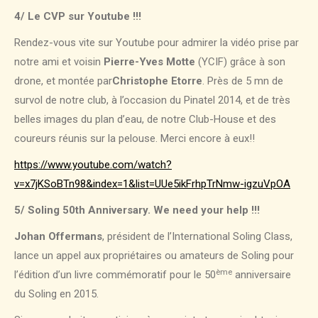
4/ Le CVP sur Youtube !!!
Rendez-vous vite sur Youtube pour admirer la vidéo prise par
notre ami et voisin
Pierre-Yves Motte
(YCIF) grâce à son
drone, et montée par
Christophe Etorre
. Près de 5 mn de
survol de notre club, à l’occasion du Pinatel 2014, et de très
belles images du plan d’eau, de notre Club-House et des
coureurs réunis sur la pelouse. Merci encore à eux!!
https://www.youtube.com/watch?
v=x7jKSoBTn98&index=1&list=UUe5ikFrhpTrNmw-igzuVpOA
5/ Soling 50th Anniversary. We need your help !!!
Johan Offermans
, président de l’International Soling Class,
lance un appel aux propriétaires ou amateurs de Soling pour
ème
l’édition d’un livre commémoratif pour le 50
anniversaire
du Soling en 2015.