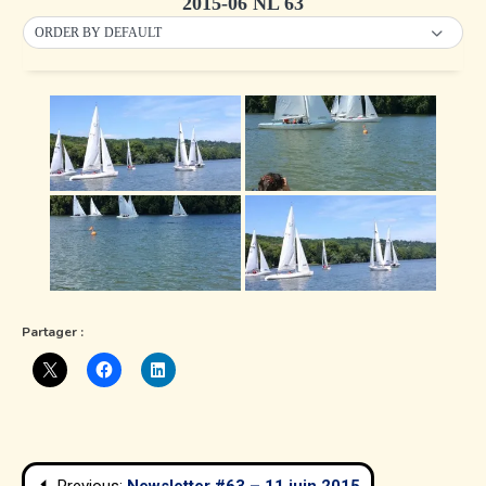
2015-06 NL 63
ORDER BY DEFAULT
Partager :
Navigation
Previous:
Newsletter #63 – 11 juin 2015