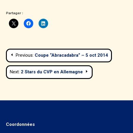
Partager :
Navigation
Previous:
Coupe “Abracadabra” – 5 oct 2014
de
Next:
2 Stars du CVP en Allemagne
l’article
Coordonnées