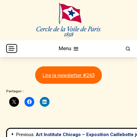
Skip
to
content
Cercle de la Voile de Paris
CVP
Menu
Lire la newsletter #243
Partager :
Navigation
Previous:
Art Institute Chicago – Exposition Caillebotte