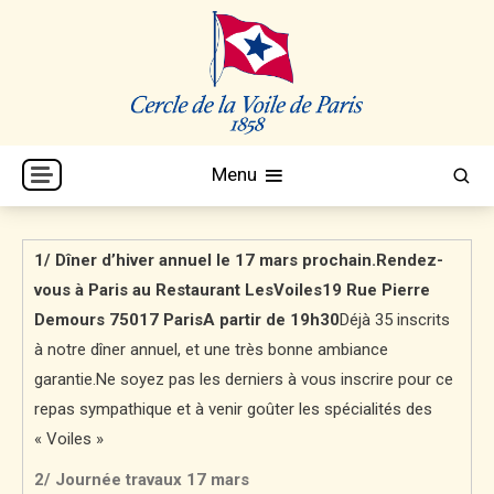
Skip
to
content
Cercle de la Voile de Paris
CVP
Menu
1/ Dîner d’hiver annuel le 17 mars prochain.
Rendez-
vous à Paris au Restaurant LesVoiles
19 Rue Pierre
Demours
75017 Paris
A partir de 19h30
Déjà 35 inscrits
à notre dîner annuel, et une très bonne ambiance
garantie.Ne soyez pas les derniers à vous inscrire pour ce
repas sympathique et à venir goûter les spécialités des
« Voiles »
2/ Journée travaux 17 mars