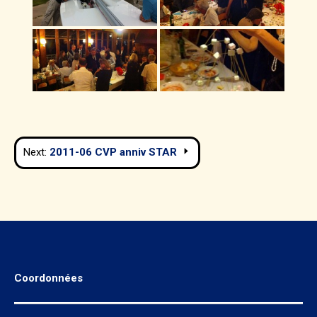
Navigation
Next:
2011-06 CVP anniv STAR
de
l’article
Coordonnées