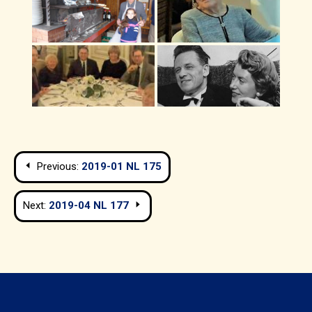
Navigation
Previous:
2019-01 NL 175
de
Next:
2019-04 NL 177
l’article