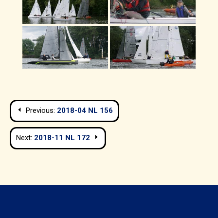
Navigation
Previous:
2018-04 NL 156
de
Next:
2018-11 NL 172
l’article