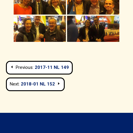
Navigation
Previous:
2017-11 NL 149
de
Next:
2018-01 NL 152
l’article