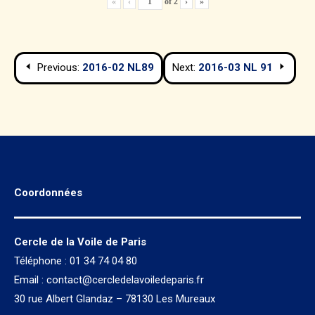
«
‹
of
2
›
»
Navigation
Previous:
2016-02 NL89
Next:
2016-03 NL 91
de
l’article
Coordonnées
Cercle de la Voile de Paris
Téléphone : 01 34 74 04 80
Email :
contact@cercledelavoiledeparis.fr
30 rue Albert Glandaz – 78130 Les Mureaux