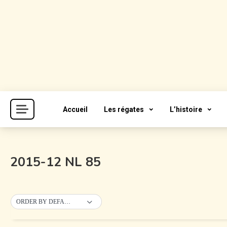
Skip
to
content
Cercle de la Voile de Paris
CVP
Accueil
Les régates
L’histoire
2015-12 NL 85
ORDER BY DEFAULT