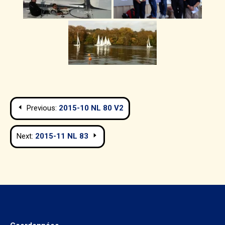
Navigation
Previous:
2015-10 NL 80 V2
de
Next:
2015-11 NL 83
l’article