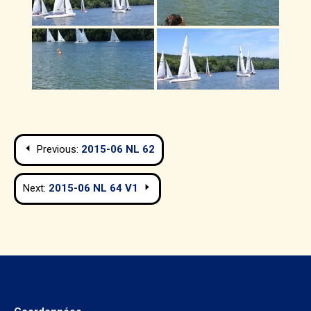
Navigation
Previous:
2015-06 NL 62
de
Next:
2015-06 NL 64 V1
l’article