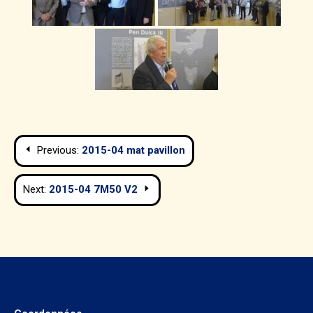
Navigation
Previous:
2015-04 mat pavillon
de
Next:
2015-04 7M50 V2
l’article