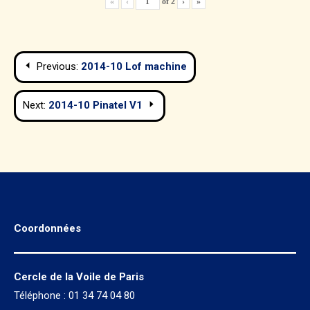
«
‹
of
2
›
»
Navigation
Previous:
2014-10 Lof machine
de
Next:
2014-10 Pinatel V1
l’article
Coordonnées
Cercle de la Voile de Paris
Téléphone : 01 34 74 04 80