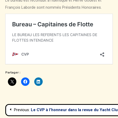
Le bureau est reconduit à l’identique et Hervé Godest et
François Laborde sont nommés Présidents Honoraires.
Partager :
Navigation
Previous:
Le CVP à l’honneur dans la revue du Yacht Cl