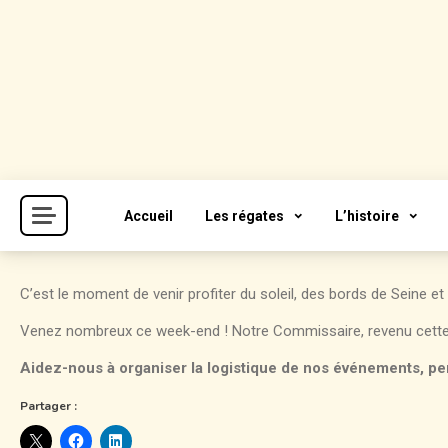
Skip
to
content
Cercle de la Voile de Paris
CVP
Accueil
Les régates
L’histoire
C’est le moment de venir profiter du soleil, des bords de Seine 
Venez nombreux ce week-end ! Notre Commissaire, revenu cette 
Aidez-nous à organiser la logistique de nos événements, pe
Partager :