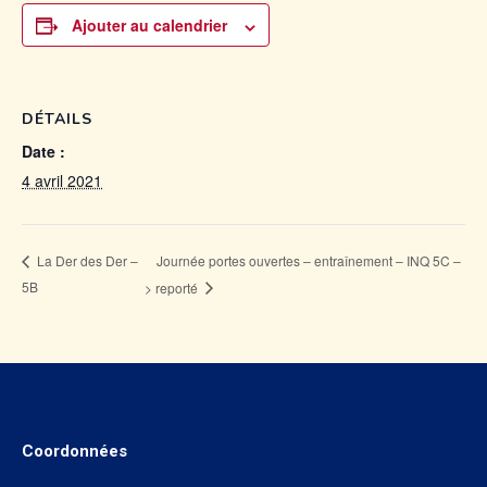
Ajouter au calendrier
DÉTAILS
Date :
4 avril 2021
Journée portes ouvertes – entraînement – INQ 5C –
La Der des Der –
5B
> reporté
Coordonnées