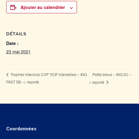
Ajouter au calendrier
DÉTAILS
Date :
23 mai 2021
Petits bleus – INQ 5C –
Trophée Interclub CVP YCIF interséries – INQ
FAST 5B –> reporté
> reporté
Coordonnées