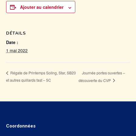
Ajouter au calendrier
DÉTAILS
Date :
1 mai 2022
Journée portes ouvertes –
Régate de Printemps Soling, Star, SB20
et autres quillards fast – 5C
découverte du CVP
Coordonnées