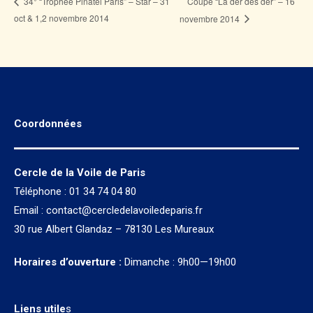
Coupe “La der des der” – 16
34° “Trophée Pinatel Paris” – Star – 31
oct & 1,2 novembre 2014
novembre 2014
Coordonnées
Cercle de la Voile de Paris
Téléphone : 01 34 74 04 80
Email :
contact@cercledelavoiledeparis.fr
30 rue Albert Glandaz – 78130 Les Mureaux
Horaires d’ouverture :
Dimanche : 9h00—19h00
Liens utile
s