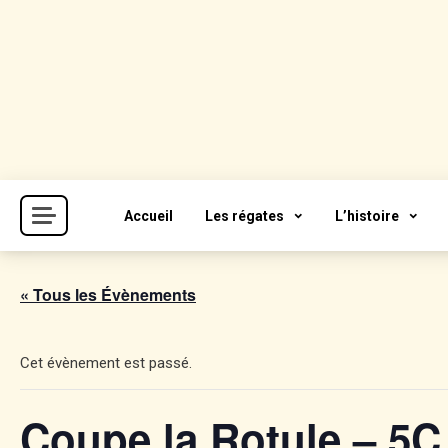
Skip
to
content
Cercle de la Voile de Paris
CVP
Accueil
Les régates
L’histoire
« Tous les Évènements
Cet évènement est passé.
Coupe la Rotule – 5C 