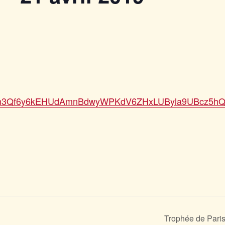
Lemqim3Qf6y6kEHUdAmnBdwyWPKdV6ZHxLUByla9UBcz5h
Trophée de Paris