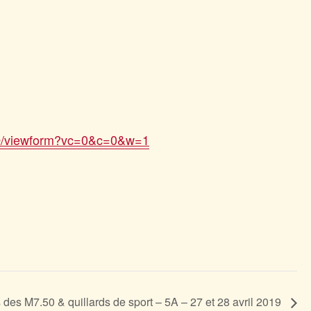
Q/viewform?vc=0&c=0&w=1
 des M7.50 & quillards de sport – 5A – 27 et 28 avril 2019