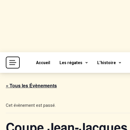
Skip
to
content
Cercle de la Voile de Paris
CVP
Accueil
Les régates
L’histoire
« Tous les Évènements
Cet évènement est passé.
Coupe Jean-Jacques 