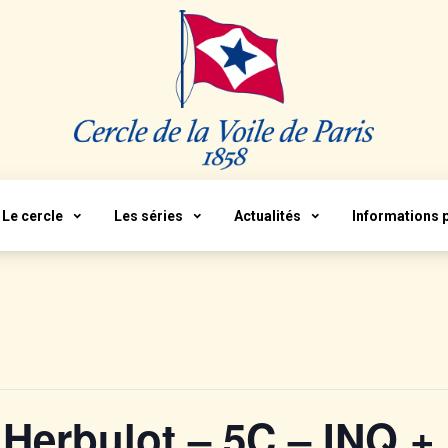
Le cercle
Les séries
Actualités
Informations 
Herbulot – 5C – INQ +