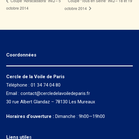
Coupe “Tous en Seine” INQ – 18 et 19
Coupe “Abracadabra” INQ – 5
octobre 2014
octobre 2014
Coordonnées
Cercle de la Voile de Paris
Téléphone : 01 34 74 04 80
Email :
contact@cercledelavoiledeparis.fr
30 rue Albert Glandaz – 78130 Les Mureaux
Horaires d’ouverture :
Dimanche : 9h00—19h00
Liens utile
s