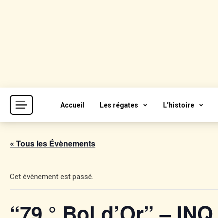
Skip
to
content
Cercle de la Voile de Paris
CVP
Accueil
Les régates
L’histoire
« Tous les Évènements
Cet évènement est passé.
“79 ° Bol d’Or” – INQ