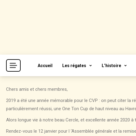
Skip
to
content
Cercle de la Voile de Paris
CVP
Accueil
Les régates
L’histoire
Chers amis et chers membres,
2019 a été une année mémorable pour le CVP : on peut citer la ré
particulièrement réussi, une One Ton Cup de haut niveau au Havr
Alors longue vie à notre beau Cercle, et excellente année 2020 à t
Rendez-vous le 12 janvier pour l ‘Assemblée générale et la remi