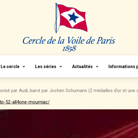
Le cercle
Les séries
Actualités
Informations 
sorisé par Audi, barré par Jochen Schumann (2 médailles d’or et une 
e-tp-52-all4one-mourniac/