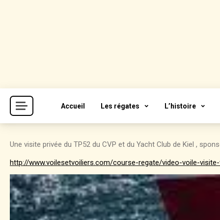
Skip
to
content
Cercle de la Voile de Paris
CVP
Accueil
Les régates
L’histoire
Une visite privée du TP52 du CVP et du Yacht Club de Kiel , spon
http://www.voilesetvoiliers.com/course-regate/video-voile-visit