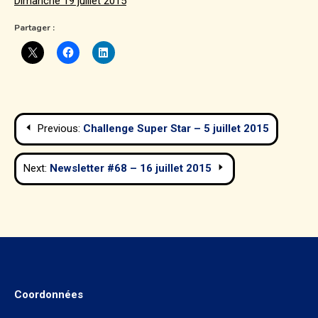
Dimanche 19 juillet 2015
Partager :
Navigation
Previous:
Challenge Super Star – 5 juillet 2015
de
Next:
Newsletter #68 – 16 juillet 2015
l’article
Coordonnées