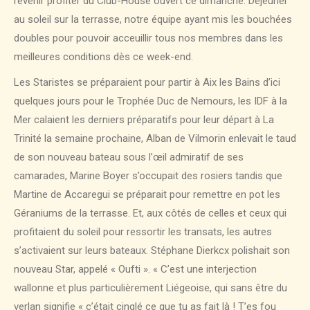
revenir profiter du Club-House ouvert ce dimanche. Déjeuner
au soleil sur la terrasse, notre équipe ayant mis les bouchées
doubles pour pouvoir acceuillir tous nos membres dans les
meilleures conditions dès ce week-end.
Les Staristes se préparaient pour partir à Aix les Bains d’ici
quelques jours pour le Trophée Duc de Nemours, les IDF à la
Mer calaient les derniers préparatifs pour leur départ à La
Trinité la semaine prochaine, Alban de Vilmorin enlevait le taud
de son nouveau bateau sous l’œil admiratif de ses
camarades, Marine Boyer s’occupait des rosiers tandis que
Martine de Accaregui se préparait pour remettre en pot les
Géraniums de la terrasse. Et, aux côtés de celles et ceux qui
profitaient du soleil pour ressortir les transats, les autres
s’activaient sur leurs bateaux. Stéphane Dierkcx polishait son
nouveau Star, appelé « Oufti ». « C’est une interjection
wallonne et plus particulièrement Liégeoise, qui sans être du
verlan signifie « c’était cinglé ce que tu as fait là ! T’es fou