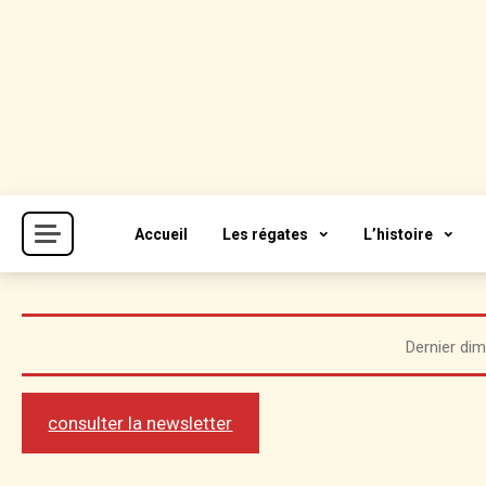
Skip
to
content
Cercle de la Voile de Paris
CVP
Accueil
Les régates
L’histoire
Dernier dim
consulter la newsletter