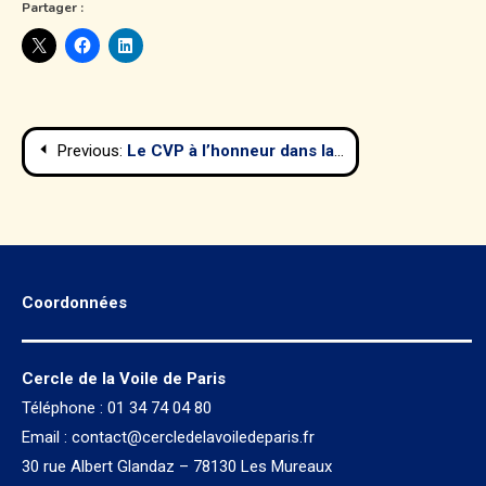
Partager :
Navigation
Previous:
Le CVP à l’honneur dans la Gazette de la Ligue IDF – One Ton Cup
de
l’article
Coordonnées
Cercle de la Voile de Paris
Téléphone : 01 34 74 04 80
Email :
contact@cercledelavoiledeparis.fr
30 rue Albert Glandaz – 78130 Les Mureaux