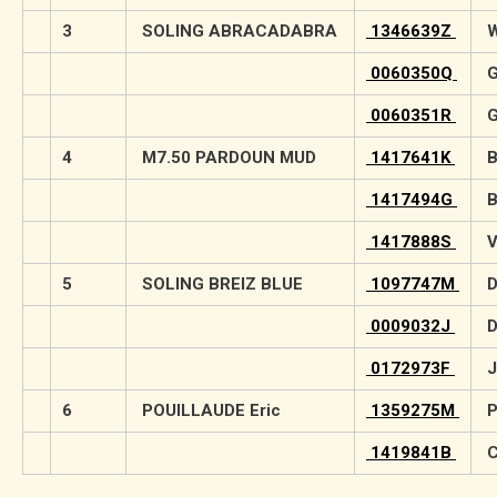
3
SOLING ABRACADABRA
1346639Z
W
0060350Q
G
0060351R
G
4
M7.50 PARDOUN MUD
1417641K
B
1417494G
B
1417888S
V
5
SOLING BREIZ BLUE
1097747M
D
0009032J
D
0172973F
J
6
POUILLAUDE Eric
1359275M
P
1419841B
C