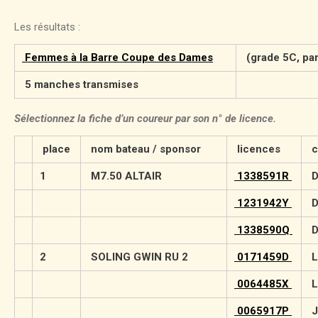
Les résultats :
Femmes à la Barre Coupe des Dames
(grade 5C, par
5 manches transmises
Sélectionnez la fiche d’un coureur par son n° de licence.
place
nom bateau / sponsor
licences
c
1
M7.50 ALTAIR
1338591R
D
1231942Y
D
1338590Q
D
2
SOLING GWIN RU 2
0171459D
L
0064485X
L
0065917P
J