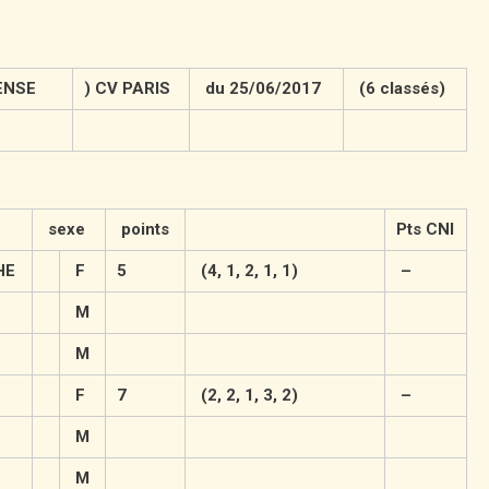
PENSE
) CV PARIS
du 25/06/2017
(6 classés)
sexe
points
Pts CNI
HE
F
5
(4, 1, 2, 1, 1)
–
M
M
F
7
(2, 2, 1, 3, 2)
–
M
M