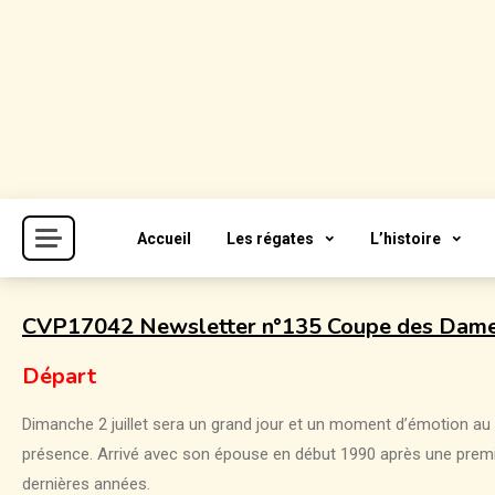
Skip
to
content
Cercle de la Voile de Paris
CVP
Accueil
Les régates
L’histoire
CVP17042 Newsletter n°135 Coupe des Dam
Départ
Dimanche 2 juillet sera un grand jour et un moment d’émotion au
présence. Arrivé avec son épouse en début 1990 après une premièr
dernières années.