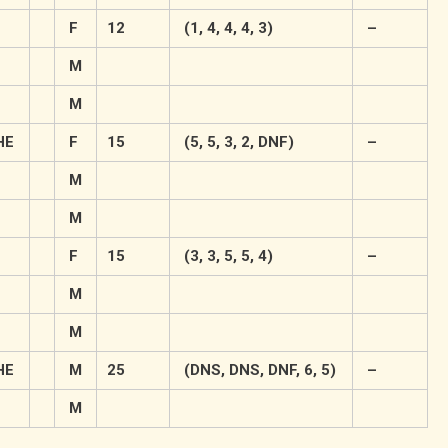
F
12
(1, 4, 4, 4, 3)
–
M
M
HE
F
15
(5, 5, 3, 2, DNF)
–
M
M
F
15
(3, 3, 5, 5, 4)
–
M
M
HE
M
25
(DNS, DNS, DNF, 6, 5)
–
M