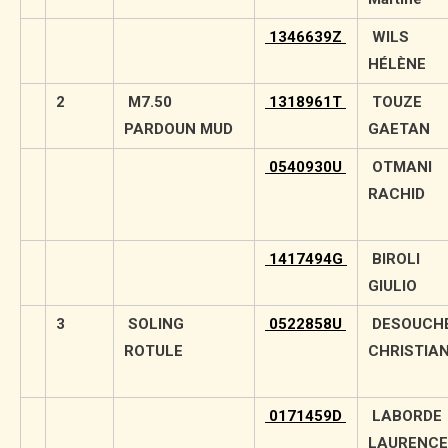
1346639Z
WILS
HÉLÈNE
2
M7.50
1318961T
TOUZE
PARDOUN MUD
GAETAN
0540930U
OTMANI
RACHID
1417494G
BIROLI
GIULIO
3
SOLING
0522858U
DESOUCH
ROTULE
CHRISTIA
0171459D
LABORDE
LAURENC