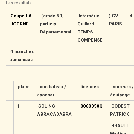
Les résultats :
Coupe LA
(grade 5B,
Intersérie
) CV
du
LICORNE
particip.
Quillard
PARIS
Départemental
TEMPS
–
COMPENSE
4 manches
transmises
place
nom bateau /
licences
coureurs /
sponsor
équipage
1
SOLING
0060350Q
GODEST
ABRACADABRA
PATRICK
BRAULT
Martine