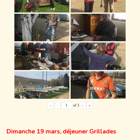
«
‹
of
3
›
»
Dimanche 19 mars, déjeuner Grillades