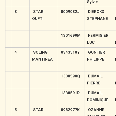
Sylvie
3
STAR
0009032J
DIERCKX
OUFTI
STEPHANE
1301699M
FERMIGIER
LUC
4
SOLING
0343510Y
GONTIER
MANTINEA
PHILIPPE
1338590Q
DUMAIL
PIERRE
1338591R
DUMAIL
DOMINIQUE
5
STAR
0982977K
OZANNE