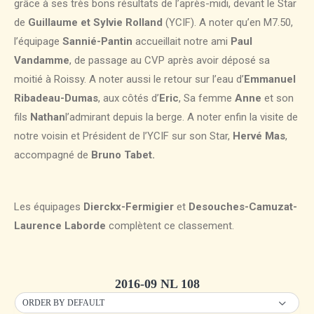
grâce à ses très bons résultats de l’après-midi, devant le Star
de
Guillaume et Sylvie Rolland
(YCIF). A noter qu’en M7.50,
l’équipage
Sannié-Pantin
accueillait notre ami
Paul
Vandamme
, de passage au CVP après avoir déposé sa
moitié à Roissy. A noter aussi le retour sur l’eau d’
Emmanuel
Ribadeau-Dumas
, aux côtés d’
Eric
, Sa femme
Anne
et son
fils
Nathan
l’admirant depuis la berge. A noter enfin la visite de
notre voisin et Président de l’YCIF sur son Star,
Hervé Mas
,
accompagné de
Bruno Tabet.
Les équipages
Dierckx-Fermigier
et
Desouches-Camuzat-
Laurence Laborde
complètent ce classement.
2016-09 NL 108
ORDER BY DEFAULT