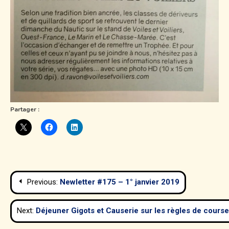
Partager :
Navigation
Previous:
Newletter #175 – 1° janvier 2019
de
Next:
Déjeuner Gigots et Causerie sur les règles de course
l’article