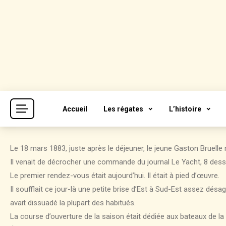
Skip
to
content
Cercle de la Voile de Paris
CVP
Accueil
Les régates
L’histoire
Le 18 mars 1883, juste après le déjeuner, le jeune Gaston Bruelle ra
Il venait de décrocher une commande du journal Le Yacht, 8 dessin
Le premier rendez-vous était aujourd’hui. Il était à pied d’œuvre.
Il soufflait ce jour-là une petite brise d’Est à Sud-Est assez dé
avait dissuadé la plupart des habitués.
La course d’ouverture de la saison était dédiée aux bateaux de la 