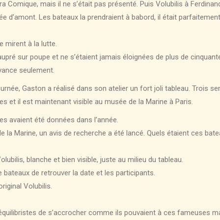
péra Comique, mais il ne s’était pas présenté. Puis Volubilis à Ferdin
ouée d’amont. Les bateaux la prendraient à babord, il était parfaitemen
 mirent à la lutte.
pré sur poupe et ne s’étaient jamais éloignées de plus de cinquante 
avance seulement.
rnée, Gaston a réalisé dans son atelier un fort joli tableau. Trois sema
es et il est maintenant visible au musée de la Marine à Paris.
s avaient été données dans l’année.
e la Marine, un avis de recherche a été lancé. Quels étaient ces batea
ubilis, blanche et bien visible, juste au milieu du tableau.
e bateaux de retrouver la date et les participants.
iginal Volubilis.
 équilibristes de s’accrocher comme ils pouvaient à ces fameuses m