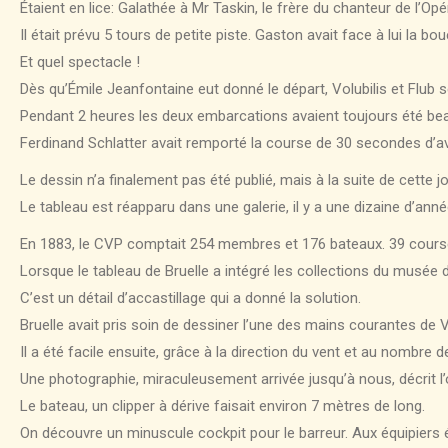
Étaient en lice: Galathée à Mr Taskin, le frère du chanteur de l’O
Il était prévu 5 tours de petite piste. Gaston avait face à lui la b
Et quel spectacle !
Dès qu’Émile Jeanfontaine eut donné le départ, Volubilis et Flub se
Pendant 2 heures les deux embarcations avaient toujours été beau
Ferdinand Schlatter avait remporté la course de 30 secondes d’
Le dessin n’a finalement pas été publié, mais à la suite de cette jou
Le tableau est réapparu dans une galerie, il y a une dizaine d’anné
En 1883, le CVP comptait 254 membres et 176 bateaux. 39 course
Lorsque le tableau de Bruelle a intégré les collections du musée d
C’est un détail d’accastillage qui a donné la solution.
Bruelle avait pris soin de dessiner l’une des mains courantes de Vol
Il a été facile ensuite, grâce à la direction du vent et au nombre d
Une photographie, miraculeusement arrivée jusqu’à nous, décrit l’or
Le bateau, un clipper à dérive faisait environ 7 mètres de long.
On découvre un minuscule cockpit pour le barreur. Aux équipiers