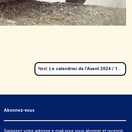
Next:
Le calendrier de l’Avent 2024 / 14 – La partie de bésigue (Gustave Caillebotte 1881)
Abonnez-vous
Saisissez votre adresse e-mail pour vous abonner et recevoir