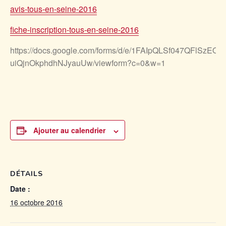
avis-tous-en-seine-2016
fiche-inscription-tous-en-seine-2016
https://docs.google.com/forms/d/e/1FAIpQLSf047QFlSzE
uiQjnOkphdhNJyauUw/viewform?c=0&w=1
Ajouter au calendrier
DÉTAILS
Date :
16 octobre 2016