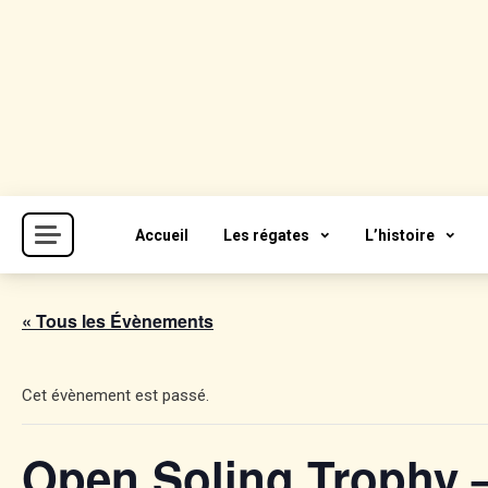
Skip
to
content
Cercle de la Voile de Paris
CVP
Accueil
Les régates
L’histoire
« Tous les Évènements
Cet évènement est passé.
Open Soling Trophy 