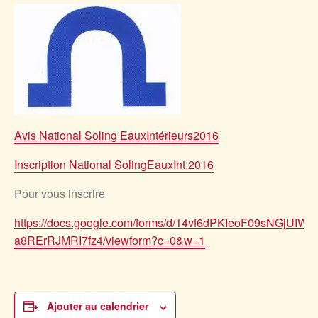
Avis National Soling EauxIntérieurs2016
Inscription National SolingEauxInt.2016
Pour vous inscrire
https://docs.google.com/forms/d/14vf6dPKIeoF09sNGjUIWZ
a8RErRJMRI7fz4/viewform?c=0&w=1
Ajouter au calendrier